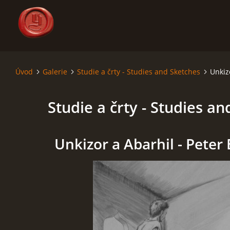
Úvod
Galerie
Studie a črty - Studies and Sketches
Unkiz
ÚVOD
Studie a črty - Studies a
SÁGA - SAGA
SVĚT - THE WORLD
Unkizor a Abarhil - Peter 
MAPY - MAPS
RODOKMENY - GENEALOGY
KRONIKA - CHRONICLE