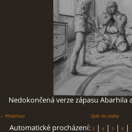
GALERIE
FOR ENGLISH READERS
KLUB - FUN CLUB
FÓRUM - FORUM
Nedokončená verze zápasu Abarhila a
← Předchozí
Zpět do složky
Automatické procházení:
|
|
|
|
3
4
5
6