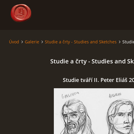
Úvod
Galerie
Studie a črty - Studies and Sketches
Studie
ÚVOD
Studie a črty - Studies and S
SÁGA - SAGA
SVĚT - THE WORLD
Studie tváří II. Peter Eliáš 2
MAPY - MAPS
RODOKMENY - GENEALOGY
KRONIKA - CHRONICLE