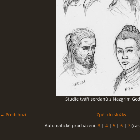
GALERIE
FOR ENGLISH READERS
KLUB - FUN CLUB
FÓRUM - FORUM
Studie tváří serdanů z Nazgrim Go
← Předchozí
Zpět do složky
Automatické procházení:
3
|
4
|
5
|
6
|
7
(čas