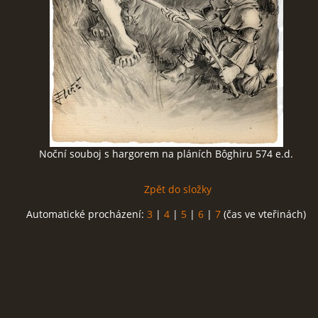
Noční souboj s hargorem na pláních Bôghiru 574 e.d.
Zpět do složky
Automatické procházení:
3
|
4
|
5
|
6
|
7
(čas ve vteřinách)