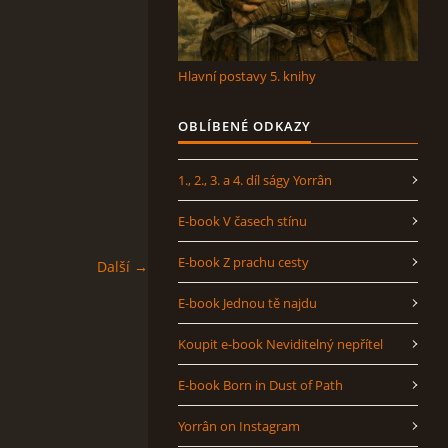
Hlavní postavy 5. knihy
OBLÍBENÉ ODKAZY
1., 2., 3. a 4. díl ságy Yorrân
E-book V časech stínu
E-book Z prachu cesty
Další →
E-book Jednou tě najdu
Koupit e-book Neviditelný nepřítel
E-book Born in Dust of Path
Yorrân on Instagram