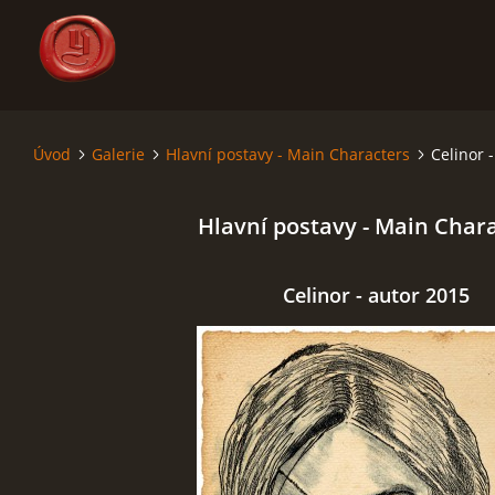
Úvod
Galerie
Hlavní postavy - Main Characters
Celinor 
ÚVOD
Hlavní postavy - Main Char
SÁGA - SAGA
SVĚT - THE WORLD
Celinor - autor 2015
MAPY - MAPS
RODOKMENY - GENEALOGY
KRONIKA - CHRONICLE