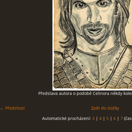
GALERIE
FOR ENGLISH READERS
KLUB - FUN CLUB
FÓRUM - FORUM
Představa autora o podobě Celinora někdy kole
← Předchozí
Zpět do složky
Automatické procházení:
3
|
4
|
5
|
6
|
7
(čas