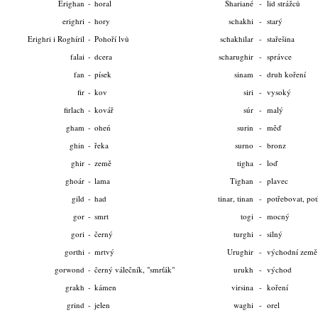
Erighan
-
horal
Shariané
-
lid strážců
erighri
-
hory
schakhi
-
starý
Erighri i Roghíril
-
Pohoří lvů
schakhilar
-
stařešina
falai
-
dcera
scharughir
-
správce
fan
-
písek
sinam
-
druh koření
fir
-
kov
siri
-
vysoký
firlach
-
kovář
súr
-
malý
gham
-
oheń
surin
-
měď
ghin
-
řeka
surno
-
bronz
ghir
-
země
tigha
-
loď
ghoár
-
lama
Tighan
-
plavec
gild
-
had
tinar, tinan
-
potřebovat, pot
gor
-
smrt
togi
-
mocný
gori
-
černý
turghi
-
silný
gorthi
-
mrtvý
Urughir
-
východní země
gorwond
-
černý válečník, "smrťák"
urukh
-
východ
grakh
-
kámen
virsina
-
koření
grind
-
jelen
waghi
-
orel