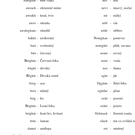
Astoghár
-
bůh války
nev
-
noc
awrach
-
ohrazené místo
nevi
-
tmavý, noční
© 2026 eStránky.cz
|
WebSl
awrakh
-
hrad, tvrz
nir
-
nízký
awro
-
ohrada
nób
-
cín
awsúrgham
-
ohniště
nófir
-
stříbro
bakhi
-
nezkrotný
Nomghan
-
pastevec
bari
-
svobodný
nomghir
-
pláň, savana
biri
-
červený
nomi
-
rovný
Birighin
-
Červená řeka
noni
-
voda
bôghi
-
divoký
nor
-
tlama
Bôghir
-
Divoká země
oghi
-
jih
borg
-
syn
Ogghin
-
Jižní řeka
bori
-
mladý
oghilar
-
jižan
brig
-
les
ochi
-
jezerní
Brighin
-
Lesní řeka
ochir
-
jezero
brighár
-
lesní lev, levhart
Ochirach
-
Jezerní osada
brin
-
šaman
olach
-
ten co ovládá n
damri
-
antilopa
ori
-
studený