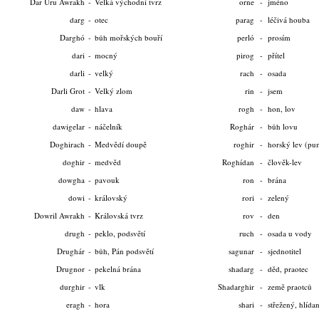
Dar Uru Awrakh
-
Velká východní tvrz
orne
-
jméno
darg
-
otec
parag
-
léčivá houba
Darghó
-
bůh mořských bouří
perló
-
prosím
dari
-
mocný
pirog
-
přítel
darli
-
velký
rach
-
osada
Darli Grot
-
Velký zlom
rin
-
jsem
daw
-
hlava
rogh
-
hon, lov
dawigelar
-
náčelník
Roghár
-
bůh lovu
Doghirach
-
Medvědí doupě
roghir
-
horský lev (pu
doghir
-
medvěd
Roghídan
-
člověk-lev
dowgha
-
pavouk
ron
-
brána
dowi
-
královský
rori
-
zelený
Dowril Awrakh
-
Královská tvrz
rov
-
den
drugh
-
peklo, podsvětí
ruch
-
osada u vody
Drughár
-
bůh, Pán podsvětí
sagunar
-
sjednotitel
Drugnor
-
pekelná brána
shadarg
-
děd, praotec
durghir
-
vlk
Shadarghir
-
země praotců
eragh
-
hora
shari
-
střežený, hlída