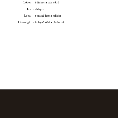
Lóben
-
bůh hor a pán větrů
loir
-
chlapec
Lónai
-
bohyně lesů a mláďat
Lónwelghi
-
bohyně stád a plodnosti