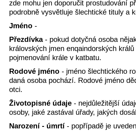
zde mohu jen doporučit prostudování př
podrobně vysvětluje šlechtické tituly a 
Jméno
-
Přezdívka
- pokud dotyčná osoba něja
královských jmen enqaindorských králů 
pojmenování krále v katbatu.
Rodové jméno
- jméno šlechtického ro
daná osoba pochází. Rodové jméno děd
otci.
Životopisné údaje
- nejdůležitější úda
osoby, jaké zastával úřady, jakých dosáhl
Narození - úmrtí
- popřípadě je uvedena