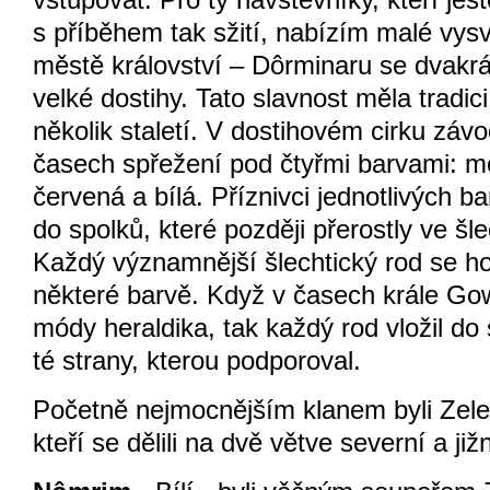
vstupovat. Pro ty návštěvníky, kteří ješ
s příběhem tak sžití, nabízím malé vysv
© 2026 eStránky.cz
|
WebSl
městě království – Dôrminaru se dvakrá
velké dostihy. Tato slavnost měla tradici
několik staletí. V dostihovém cirku záv
časech spřežení pod čtyřmi barvami: m
červená a bílá. Příznivci jednotlivých b
do spolků, které později přerostly ve šle
Každý významnější šlechtický rod se hon
některé barvě. Když v časech krále Gow
módy heraldika, tak každý rod vložil do
té strany, kterou podporoval.
Početně nejmocnějším klanem byli Zele
kteří se dělili na dvě větve severní a jižn