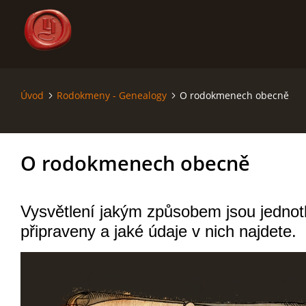
Úvod
Rodokmeny - Genealogy
O rodokmenech obecně
ÚVOD
SÁGA - SAGA
O rodokmenech obecně
SVĚT - THE WORLD
Vysvětlení jakým způsobem jsou jednot
MAPY - MAPS
připraveny a jaké údaje v nich najdete.
RODOKMENY - GENEALOGY
KRONIKA - CHRONICLE