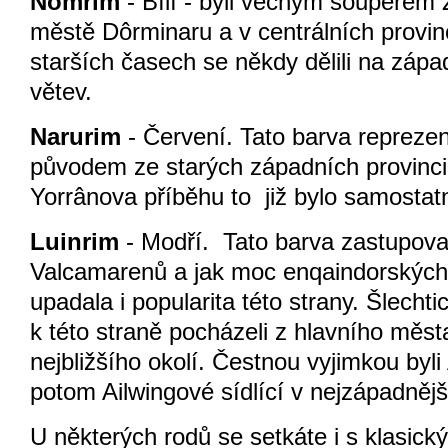
Nômrim
- Bílí - byli věčným soupeřem
městě Dôrminaru a v centrálních provinc
starších časech se někdy dělili na zápa
větev.
Narurim
- Červení. Tato barva reprezen
původem ze starých západních provincií
Yorrânova příběhu to již bylo samostatn
Luinrim
- Modří. Tato barva zastupova
Valcamarenů a jak moc enqaindorských 
upadala i popularita této strany. Šlechti
k této straně pocházeli z hlavního měst
nejbližšího okolí. Čestnou vyjimkou byli
potom Ailwingové sídlící v nejzápadnějš
U některých rodů se setkáte i s klasic