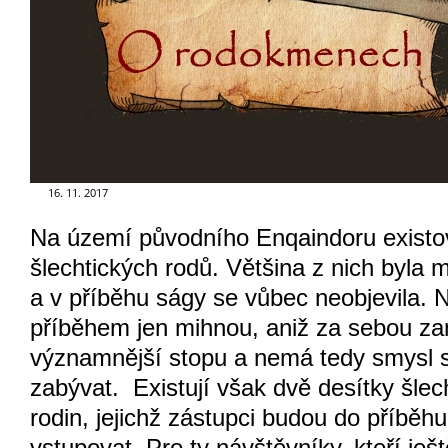
GALERIE
FOR ENGLISH READERS
KLUB - FUN CLUB
16. 11. 2017
Na území původního Enqaindoru existo
FÓRUM - FORUM
šlechtických rodů. Většina z nich byla
a v příběhu ságy se vůbec neobjevila. 
příběhem jen mihnou, aniž za sebou za
významnější stopu a nemá tedy smysl s
zabývat. Existují však dvě desítky šlec
rodin, jejichž zástupci budou do
příběhu