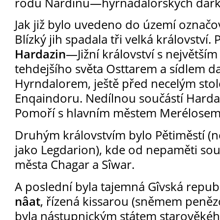
rodu Nardinů—hyrnadalorských dark
© 2026 eStránky.cz
|
WebSl
Jak již bylo uvedeno do území označ
Blízký jih spadala tři velká království.
Hardazin
—Jižní království s největš
tehdejšího světa Osttarem a sídlem d
Hyrndalorem, ještě před necelým stol
Enqaindoru. Nedílnou součástí Hardazi
Pomoří s hlavním městem Merélose
Druhým královstvím bylo Pětiměstí 
jako Legdarion), kde od nepaměti sou
města Chagar a Sîwar.
A poslední byla tajemná Gîvská repub
nâat
, řízená kissarou (sněmem peněz
byla nástupnickým státem starověké