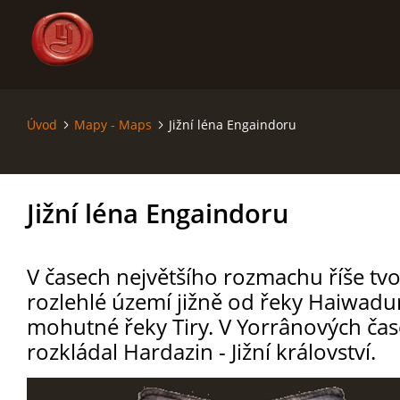
Úvod
Mapy - Maps
Jižní léna Engaindoru
ÚVOD
SÁGA - SAGA
Jižní léna Engaindoru
SVĚT - THE WORLD
V časech největšího rozmachu říše tvoř
MAPY - MAPS
rozlehlé území jižně od řeky Haiwadu
mohutné řeky Tiry. V Yorrânových čas
RODOKMENY - GENEALOGY
rozkládal Hardazin - Jižní království.
KRONIKA - CHRONICLE