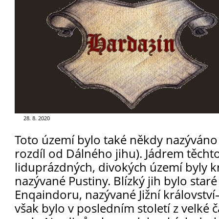
GALERIE
FOR ENGLISH READERS
KLUB - FUN CLUB
FÓRUM - FORUM
28. 8. 2020
Toto území bylo také někdy nazýváno
rozdíl od Dálného jihu). Jádrem těch
liduprázdných, divokých území byly k
nazývané Pustiny. Blízký jih bylo star
Enqaindoru, nazývané Jižní královstv
však bylo v posledním století z velké 